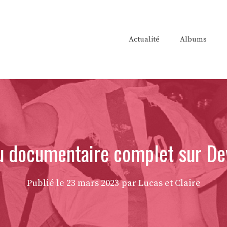
Actualité
Albums
u documentaire complet sur De
Publié le
23 mars 2023
par Lucas et Claire