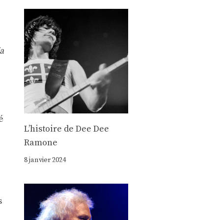
ia
é
Lʼhistoire de Dee Dee
Ramone
8 janvier 2024
s