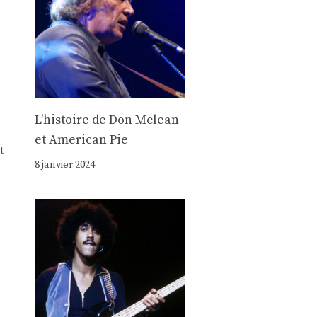
Lʼhistoire de Don Mclean
et American Pie
t
8 janvier 2024