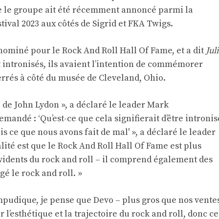
ue le groupe ait été récemment annoncé parmi la
ival 2023 aux côtés de Sigrid et FKA Twigs.
nominé pour le Rock And Roll Hall Of Fame, et a dit
Jul
nt intronisés, ils avaient l’intention de commémorer
errés à côté du musée de Cleveland, Ohio.
e de John Lydon », a déclaré le leader Mark
andé : ‘Qu’est-ce que cela signifierait d’être intronis
is ce que nous avons fait de mal' », a déclaré le leader
ité est que le Rock And Roll Hall Of Fame est plus
évidents du rock and roll – il comprend également des
é le rock and roll. »
 impudique, je pense que Devo – plus gros que nos vente
 l’esthétique et la trajectoire du rock and roll, donc ce