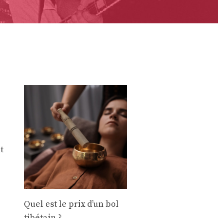
t
e
Quel est le prix d’un bol
tibétain ?