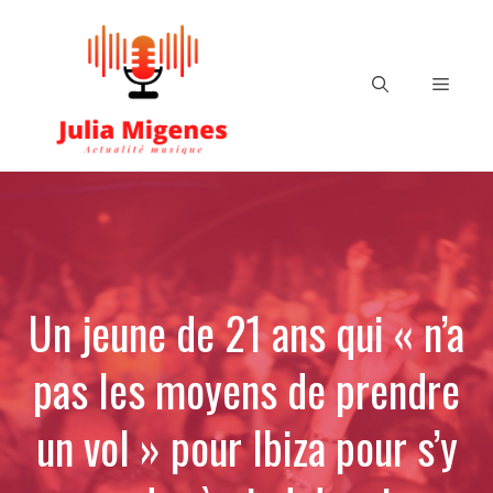
Aller
au
contenu
Menu
Un jeune de 21 ans qui « n’a
pas les moyens de prendre
un vol » pour Ibiza pour s’y