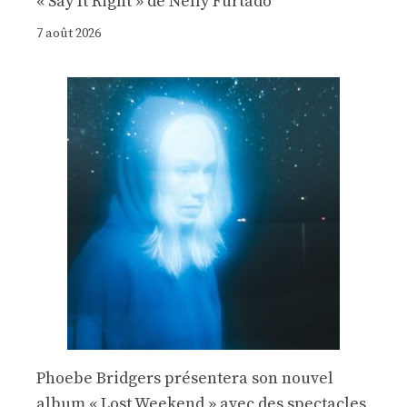
« Say It Right » de Nelly Furtado
7 août 2026
Phoebe Bridgers présentera son nouvel
album « Lost Weekend » avec des spectacles