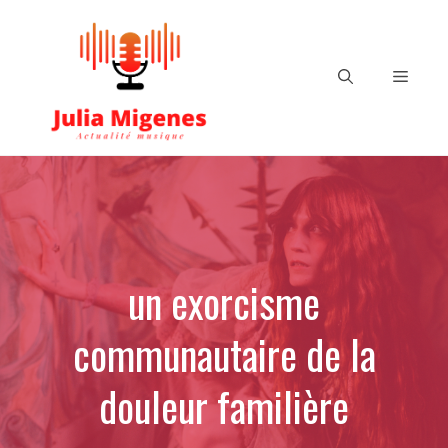
Aller
au
contenu
Menu
un exorcisme
communautaire de la
douleur familière