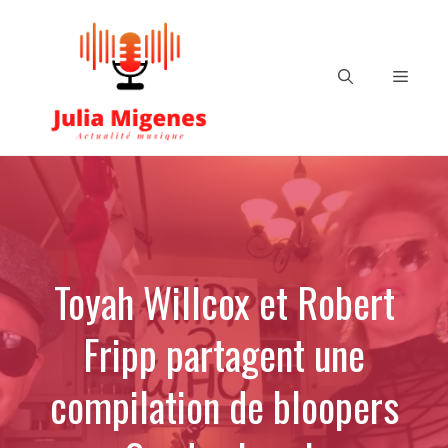
Aller
au
contenu
Menu
Toyah Willcox et Robert
Fripp partagent une
compilation de bloopers