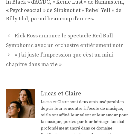
In Black » d’AC/DC, « Keine Lust » de Rammstein,
« Psychosocial » de Slipknot et « Rebel Yell » de
Billy Idol, parmi beaucoup d’autres.
Navigation
Rick Ross annonce le spectacle Red Bull
des
Symphonic avec un orchestre entièrement noir
articles
« J’ai juste l’impression que c’est un mini-
chapitre dans ma vie »
Lucas et Claire
Lucas et Claire sont deux amis inséparables
depuis leur rencontre à l'école de musique,
où ils ont affiné leur talent et leur amour pour
la musique, portés par leur héritage familial
profondément ancré dans ce domaine.