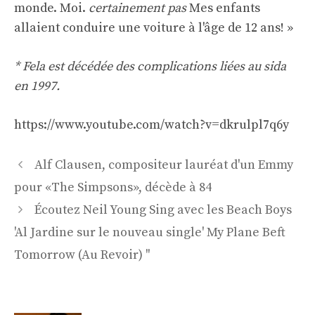
monde. Moi.
certainement pas
Mes enfants
allaient conduire une voiture à l'âge de 12 ans! »
* Fela est décédée des complications liées au sida
en 1997.
https://www.youtube.com/watch?v=dkrulpl7q6y
Navigation
Alf Clausen, compositeur lauréat d'un Emmy
des
pour «The Simpsons», décède à 84
articles
Écoutez Neil Young Sing avec les Beach Boys
'Al Jardine sur le nouveau single' My Plane Beft
Tomorrow (Au Revoir) ''