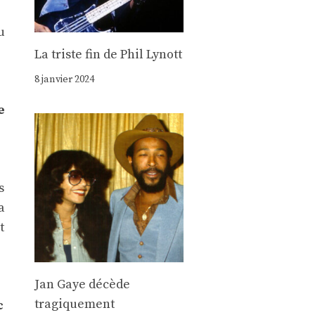
u
La triste fin de Phil Lynott
8 janvier 2024
e
s
a
t
Jan Gaye décède
tragiquement
c