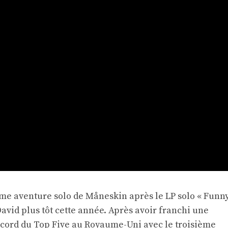
e aventure solo de Måneskin après le LP solo « Funn
avid plus tôt cette année. Après avoir franchi une
ecord du Top Five au Royaume-Uni avec le troisième