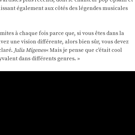
aissant également aux côtés des légendes musicales
limites à chaque fois parce que, si vous êtes dans la
avez une vision différente, alors bien sûr, vous devez
éclaré.
Julia Migenes
« Mais je pense que c'était cool
yvalent dans différents genres. »