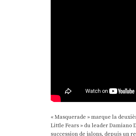
« Masquerade » marque la deuxièm
Little Fears » du leader Damiano D
succession de jalons, depuis un r