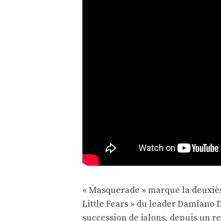
« Masquerade » marque la deuxièm
Little Fears » du leader Damiano D
succession de jalons, depuis un r