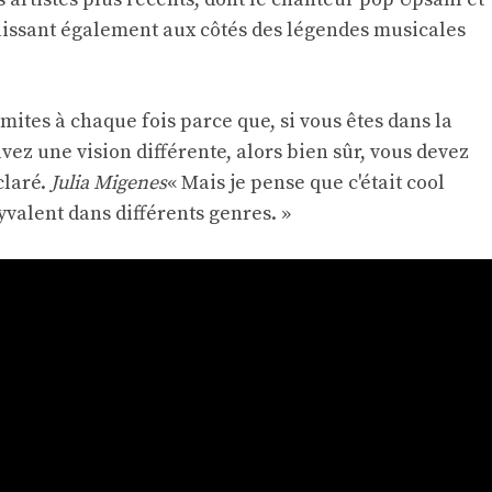
aissant également aux côtés des légendes musicales
limites à chaque fois parce que, si vous êtes dans la
avez une vision différente, alors bien sûr, vous devez
éclaré.
Julia Migenes
« Mais je pense que c'était cool
yvalent dans différents genres. »