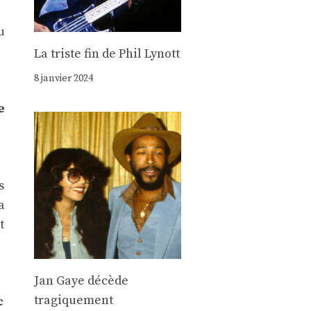
u
La triste fin de Phil Lynott
8 janvier 2024
e
s
a
t
Jan Gaye décède
tragiquement
c