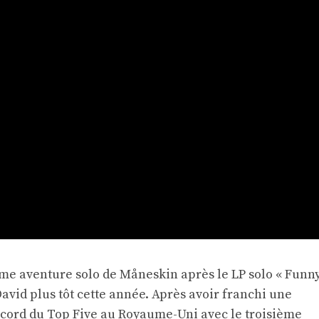
e aventure solo de Måneskin après le LP solo « Funn
avid plus tôt cette année. Après avoir franchi une
ecord du Top Five au Royaume-Uni avec le troisième