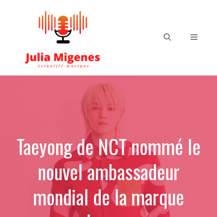
Aller
au
contenu
Menu
Taeyong de NCT nommé le
nouvel ambassadeur
mondial de la marque