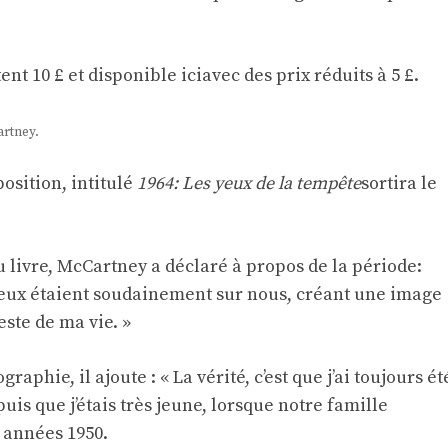
ent 10 £ et
disponible ici
avec des prix réduits à 5 £.
artney.
osition, intitulé
1964: Les yeux de la tempête
sortira le
u livre, McCartney a déclaré à propos de la période:
’yeux étaient soudainement sur nous, créant une image
este de ma vie. »
aphie, il ajoute : « La vérité, c’est que j’ai toujours ét
uis que j’étais très jeune, lorsque notre famille
s années 1950.