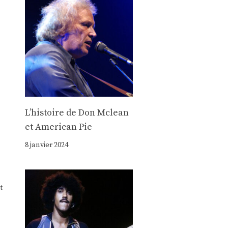
Lʼhistoire de Don Mclean
et American Pie
8 janvier 2024
t