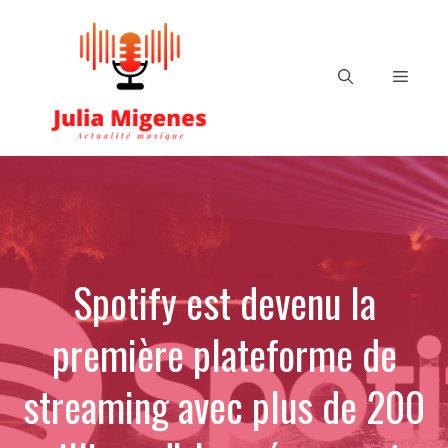
Aller
au
contenu
Menu
Spotify est devenu la
première plateforme de
streaming avec plus de 200