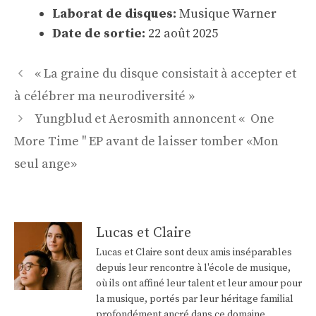
Laborat de disques:
Musique Warner
Date de sortie:
22 août 2025
Navigation
« La graine du disque consistait à accepter et
des
à célébrer ma neurodiversité »
articles
Yungblud et Aerosmith annoncent « One
More Time '' EP avant de laisser tomber «Mon
seul ange»
Lucas et Claire
Lucas et Claire sont deux amis inséparables
depuis leur rencontre à l'école de musique,
où ils ont affiné leur talent et leur amour pour
la musique, portés par leur héritage familial
profondément ancré dans ce domaine.