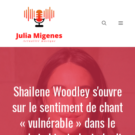
Aller
au
contenu
Menu
Shailene Woodley s'ouvre
sur le sentiment de chant
« vulnérable » dans le