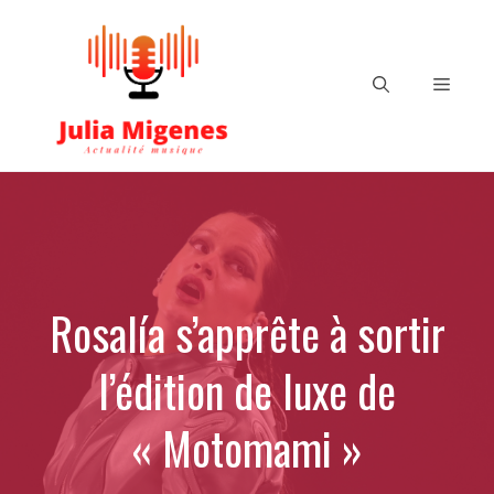
Aller
au
contenu
Menu
Rosalía s’apprête à sortir
l’édition de luxe de
« Motomami »