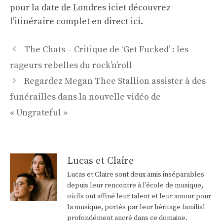
pour la date de Londres ici
et découvrez
l’itinéraire complet en direct ici.
Navigation
The Chats – Critique de ‘Get Fucked’ : les
des
rageurs rebelles du rock’n’roll
articles
Regardez Megan Thee Stallion assister à des
funérailles dans la nouvelle vidéo de
« Ungrateful »
Lucas et Claire
Lucas et Claire sont deux amis inséparables
depuis leur rencontre à l'école de musique,
où ils ont affiné leur talent et leur amour pour
la musique, portés par leur héritage familial
profondément ancré dans ce domaine.