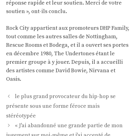
réponse rapide et leur soutien. Merci de votre
soutien », ont-ils conclu.
Rock City appartient aux promoteurs DHP Family,
tout comme les autres salles de Nottingham,
Rescue Rooms et Bodega, et il a ouvert ses portes
en décembre 1980, The Undertones étant le
premier groupe à y jouer. Depuis, il a accueilli
des artistes comme David Bowie, Nirvana et
Oasis.
Navigation
le plus grand provocateur du hip-hop se
des
présente sous une forme féroce mais
articles
stéréotypée
« J'ai abandonné une grande partie de mon
jugement sur moi-même et j'ai accepté de