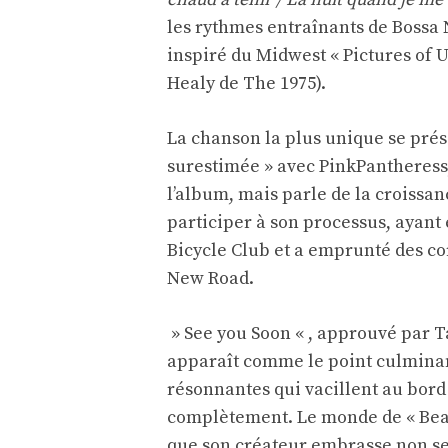
les rythmes entraînants de Bossa N
inspiré du Midwest « Pictures of Us
Healy de The 1975).
La chanson la plus unique se prése
surestimée » avec PinkPantheress,
l’album, mais parle de la croissan
participer à son processus, ayan
Bicycle Club et a emprunté des cor
New Road.
» See you Soon « , approuvé par T
apparaît comme le point culminant
résonnantes qui vacillent au bord
complètement. Le monde de « Beato
que son créateur embrasse non se