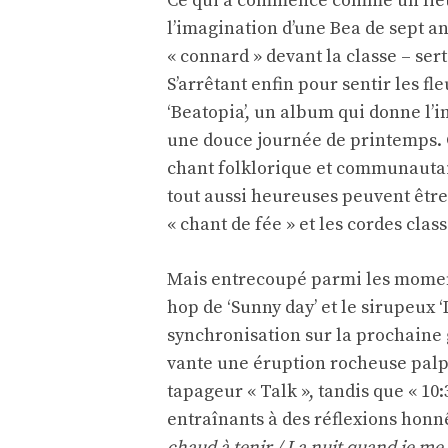
Ce qui a commencé comme un lieu 
l’imagination d’une Bea de sept a
« connard » devant la classe – ser
S’arrêtant enfin pour sentir les fl
‘Beatopia’, un album qui donne l’
une douce journée de printemps. 
chant folklorique et communautair
tout aussi heureuses peuvent être 
« chant de fée » et les cordes clas
Mais entrecoupé parmi les moment
hop de ‘Sunny day’ et le sirupeux ‘
synchronisation sur la prochaine g
vante une éruption rocheuse palpi
tapageur « Talk », tandis que « 10:
entraînants à des réflexions honnê
chaud à tenir / La nuit quand je me 