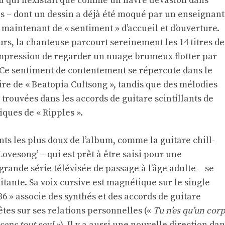
qui n’existait que comme un havre d’évasion dans
ns – dont un dessin a déjà été moqué par un enseignant
t maintenant de « sentiment » d’accueil et d’ouverture.
eurs, la chanteuse parcourt sereinement les 14 titres de
impression de regarder un nuage brumeux flotter par
Ce sentiment de contentement se répercute dans le
e de « Beatopia Cultsong », tandis que des mélodies
trouvées dans les accords de guitare scintillants de
siques de « Ripples ».
s les plus doux de l’album, comme la guitare chill-
Lovesong’ – qui est prêt à être saisi pour une
rande série télévisée de passage à l’âge adulte – se
tante. Sa voix cursive est magnétique sur le single
36 » associe des synthés et des accords de guitare
tes sur ses relations personnelles («
Tu n’es qu’un cor
sens tout seul »
). Il y a aussi une nouvelle direction da