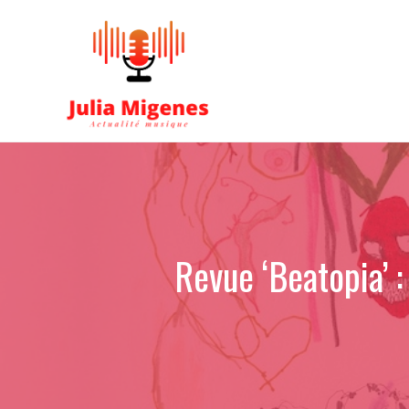
Aller
au
contenu
Revue ‘Beatopia’ 