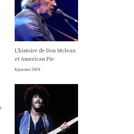
Lʼhistoire de Don Mclean
et American Pie
8 janvier 2024
t