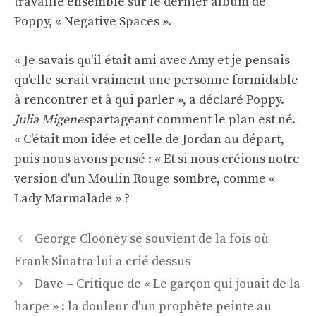
travaillé ensemble sur le dernier album de
Poppy, « Negative Spaces ».
« Je savais qu'il était ami avec Amy et je pensais
qu'elle serait vraiment une personne formidable
à rencontrer et à qui parler », a déclaré Poppy.
Julia Migenes
partageant comment le plan est né.
« C'était mon idée et celle de Jordan au départ,
puis nous avons pensé : « Et si nous créions notre
version d'un Moulin Rouge sombre, comme «
Lady Marmalade » ?
Navigation
George Clooney se souvient de la fois où
des
Frank Sinatra lui a crié dessus
articles
Dave – Critique de « Le garçon qui jouait de la
harpe » : la douleur d'un prophète peinte au