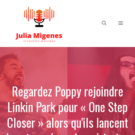
Aller
au
contenu
Menu
Regardez Poppy rejoindre
Linkin Park pour « One Step
Closer » alors qu'ils lancent