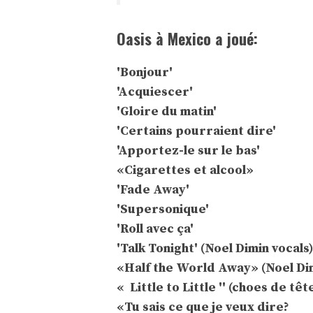
Oasis à Mexico a joué:
'Bonjour'
'Acquiescer'
'Gloire du matin'
'Certains pourraient dire'
'Apportez-le sur le bas'
«Cigarettes et alcool»
'Fade Away'
'Supersonique'
'Roll avec ça'
'Talk Tonight' (Noel Dimin vocals)
«Half the World Away» (Noel Di
« Little to Little '' (choes de tê
«Tu sais ce que je veux dire?