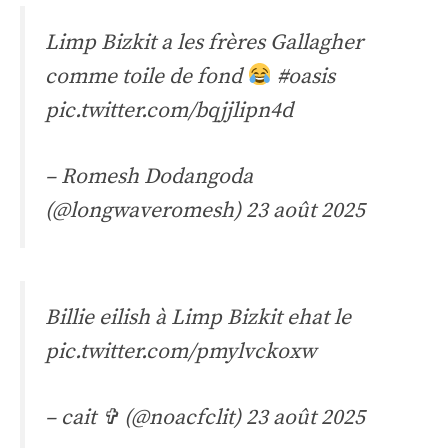
Limp Bizkit a les frères Gallagher
comme toile de fond
#oasis
pic.twitter.com/bqjjlipn4d
– Romesh Dodangoda
(@longwaveromesh)
23 août 2025
Billie eilish à Limp Bizkit ehat le
pic.twitter.com/pmylvckoxw
– cait ✞︎ (@noacfclit)
23 août 2025