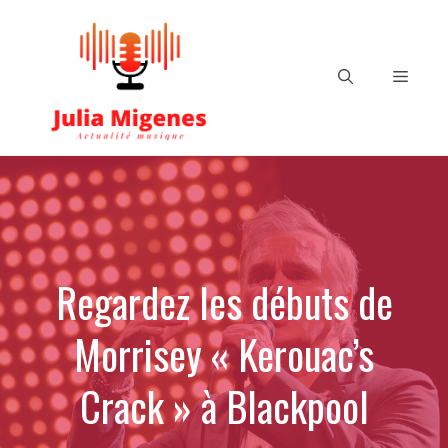
Aller
au
contenu
Menu
Regardez les débuts de
Morrisey « Kerouac’s
Crack » à Blackpool