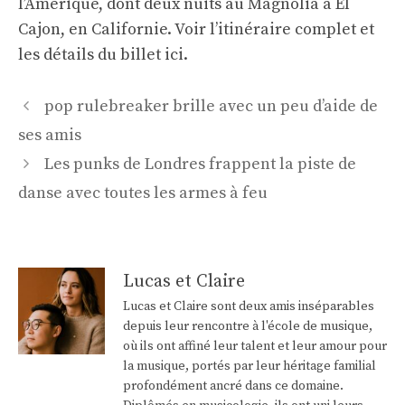
l’Amérique, dont deux nuits au Magnolia à El
Cajon, en Californie. Voir l’itinéraire complet et
les détails du billet
ici
.
Navigation
pop rulebreaker brille avec un peu d’aide de
des
ses amis
articles
Les punks de Londres frappent la piste de
danse avec toutes les armes à feu
Lucas et Claire
Lucas et Claire sont deux amis inséparables
depuis leur rencontre à l'école de musique,
où ils ont affiné leur talent et leur amour pour
la musique, portés par leur héritage familial
profondément ancré dans ce domaine.