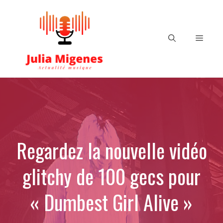
Aller
au
contenu
Menu
Regardez la nouvelle vidéo
glitchy de 100 gecs pour
« Dumbest Girl Alive »