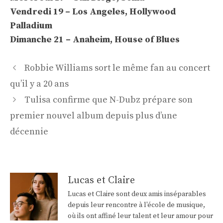
Vendredi 19 – Los Angeles, Hollywood
Palladium
Dimanche 21 – Anaheim, House of Blues
Navigation
Robbie Williams sort le même fan au concert
des
qu’il y a 20 ans
articles
Tulisa confirme que N-Dubz prépare son
premier nouvel album depuis plus d’une
décennie
Lucas et Claire
Lucas et Claire sont deux amis inséparables
depuis leur rencontre à l'école de musique,
où ils ont affiné leur talent et leur amour pour