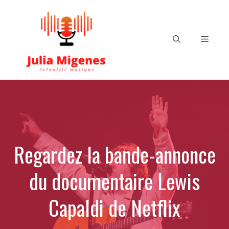
Aller
au
contenu
Menu
Regardez la bande-annonce
du documentaire Lewis
Capaldi de Netflix