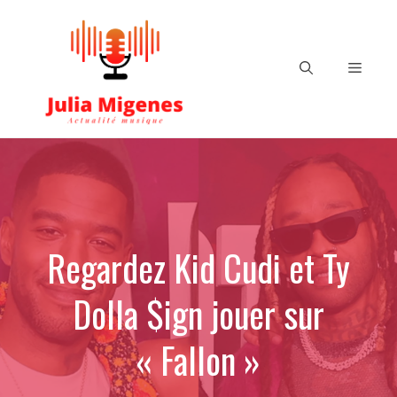
Aller
au
contenu
Menu
Regardez Kid Cudi et Ty
Dolla $ign jouer sur
« Fallon »