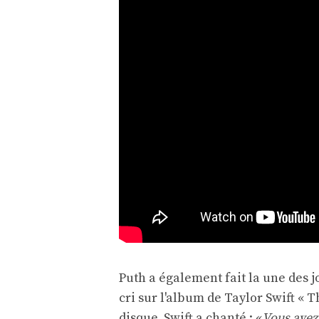
Puth a également fait la une des j
cri sur l'album de Taylor Swift « 
disque, Swift a chanté : «
Vous avez