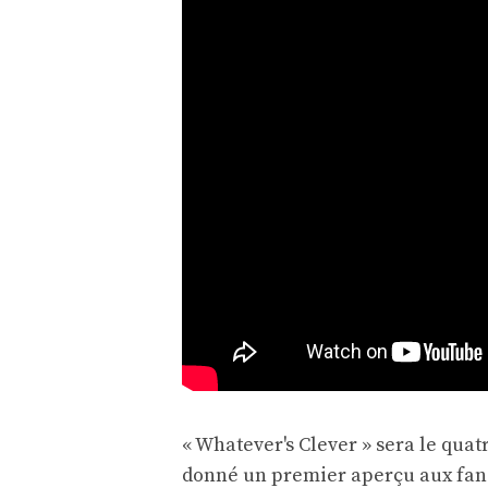
« Whatever's Clever » sera le quat
donné un premier aperçu aux fans