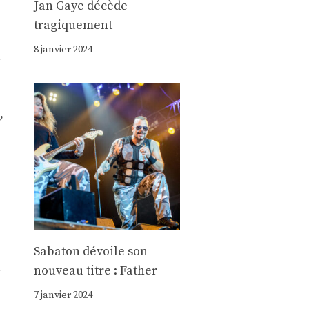
Jan Gaye décède
tragiquement
8 janvier 2024
à
,
Sabaton dévoile son
-
nouveau titre : Father
7 janvier 2024