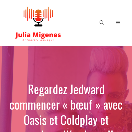
Aller
au
contenu
Menu
Regardez Jedward
commencer « bœuf » avec
Oasis et Coldplay et