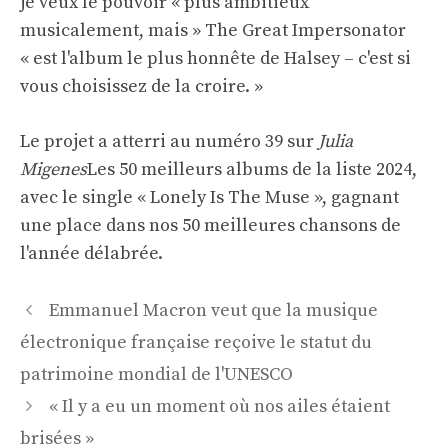
je veux le pouvoir « plus ambitieux
musicalement, mais » The Great Impersonator
« est l'album le plus honnête de Halsey – c'est si
vous choisissez de la croire. »
Le projet a atterri au numéro 39 sur
Julia
Migenes
Les 50 meilleurs albums de la liste 2024,
avec le single « Lonely Is The Muse », gagnant
une place dans nos 50 meilleures chansons de
l'année délabrée.
Navigation
Emmanuel Macron veut que la musique
des
électronique française reçoive le statut du
articles
patrimoine mondial de l'UNESCO
« Il y a eu un moment où nos ailes étaient
brisées »