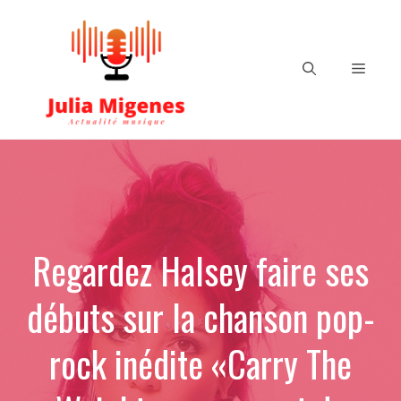
Aller
au
contenu
Menu
Regardez Halsey faire ses
débuts sur la chanson pop-
rock inédite «Carry The