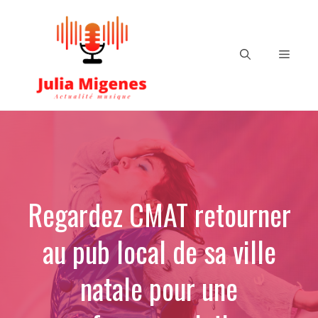
Aller
au
contenu
Menu
Regardez CMAT retourner
au pub local de sa ville
natale pour une