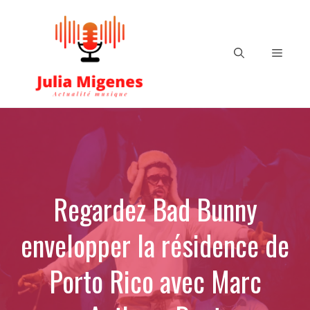
Aller
au
contenu
Menu
Regardez Bad Bunny
envelopper la résidence de
Porto Rico avec Marc