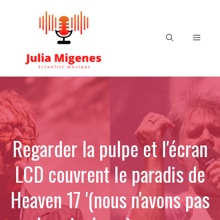
Aller
au
contenu
Menu
Regarder la pulpe et l'écran
LCD couvrent le paradis de
Heaven 17 '(nous n'avons pas