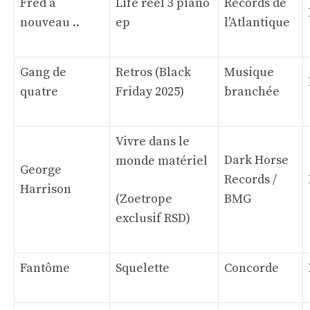
Fred à
Life réel 3 piano
Records de
nouveau ..
ep
l'Atlantique
Gang de
Retros (Black
Musique
quatre
Friday 2025)
branchée
Vivre dans le
Dark Horse
monde matériel
George
Records /
Harrison
(Zoetrope
BMG
exclusif RSD)
Fantôme
Squelette
Concorde