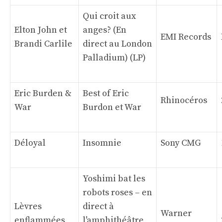
Qui croit aux
Elton John et
anges? (En
EMI Records
Brandi Carlile
direct au London
Palladium) (LP)
Eric Burden &
Best of Eric
Rhinocéros
War
Burdon et War
Déloyal
Insomnie
Sony CMG
Yoshimi bat les
robots roses – en
Lèvres
direct à
Warner
enflammées,
l'amphithéâtre