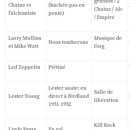
gratuits / 2
Chainz et
(hachée pas en
Chainz / Alc
l'alchimiste
pente)
/ Empire
Larry Mullins
Musique de
Nous tomberons
et Mike Watt
l'org
Led Zeppelin
Piétiné
Lester saute: en
Salle de
Lester Young
direct à Birdland
libération
1951-1952
Kill Rock
Linda Perry
En vol