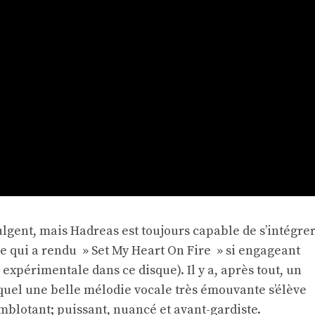
ulgent, mais Hadreas est toujours capable de s’intégre
te qui a rendu » Set My Heart On Fire » si engageant
 expérimentale dans ce disque). Il y a, après tout, un
quel une belle mélodie vocale très émouvante s’élève
mblotant; puissant, nuancé et avant-gardiste.