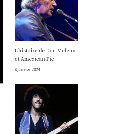
Lʼhistoire de Don Mclean
et American Pie
8 janvier 2024
r