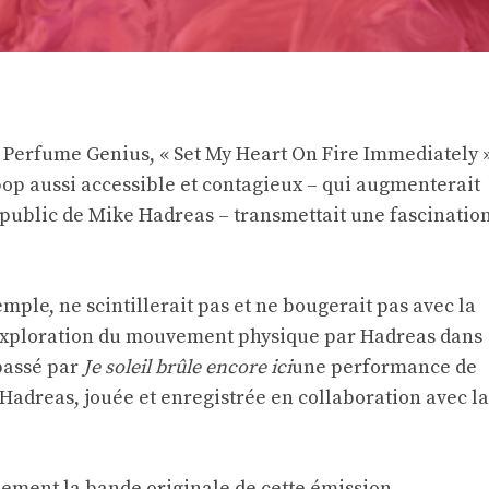
e Perfume Genius, « Set My Heart On Fire Immediately 
e pop aussi accessible et contagieux – qui augmenterait
public de Mike Hadreas – transmettait une fascinatio
emple, ne scintillerait pas et ne bougerait pas avec la
l’exploration du mouvement physique par Hadreas dans
passé par
J
e soleil brûle encore ici
une performance de
adreas, jouée et enregistrée en collaboration avec la
llement la bande originale de cette émission,