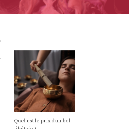
»
n
Quel est le prix d’un bol
tibétain ?