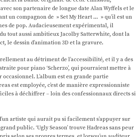
vec son partenaire de longue date Alan Wyffels et le
 tant un compagnon de » Set My Heart … » qu’il est un
hes de pop. Audacieusement expérimental, il
u tout aussi ambitieux Jacolby Satterwhite, dont la
t, le dessin d’animation 3D et la gravure.
ellement au détriment de l’accessibilité, et il y a des
traite pour piano ‘Scherzo’, qui pourraient mettre à
r occasionnel. L’album est en grande partie
reas est employée, c’est de manière expressionniste
iciles à déchiffrer – loin des confessionnaux directs si
’un artiste qui aurait pu si facilement s’appuyer sur
 grand public. ‘Ugly Season’ trouve Hadreas sans peur
e pris selon ses propres termes, et lorsqu’un auditeur