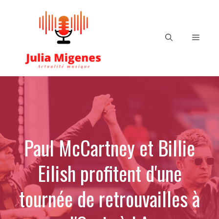
Aller
au
contenu
Menu
Paul McCartney et Billie
Eilish profitent d'une
tournée de retrouvailles à