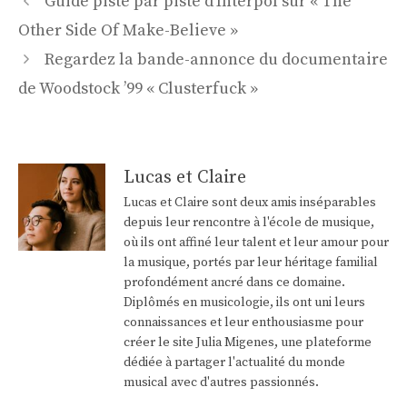
Guide piste par piste d’Interpol sur « The
des
Other Side Of Make-Believe »
articles
Regardez la bande-annonce du documentaire
de Woodstock ’99 « Clusterfuck »
Lucas et Claire
Lucas et Claire sont deux amis inséparables
depuis leur rencontre à l'école de musique,
où ils ont affiné leur talent et leur amour pour
la musique, portés par leur héritage familial
profondément ancré dans ce domaine.
Diplômés en musicologie, ils ont uni leurs
connaissances et leur enthousiasme pour
créer le site Julia Migenes, une plateforme
dédiée à partager l'actualité du monde
musical avec d'autres passionnés.