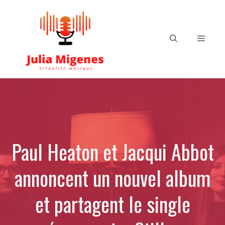
Aller
au
contenu
Menu
Paul Heaton et Jacqui Abbot
annoncent un nouvel album
et partagent le single