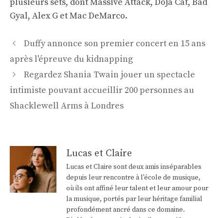
plusieurs sets, dont Massive Attack, Doja Cat, Bad
Gyal, Alex G et Mac DeMarco.
Navigation
Duffy annonce son premier concert en 15 ans
des
après l'épreuve du kidnapping
articles
Regardez Shania Twain jouer un spectacle
intimiste pouvant accueillir 200 personnes au
Shacklewell Arms à Londres
Lucas et Claire
Lucas et Claire sont deux amis inséparables
depuis leur rencontre à l'école de musique,
où ils ont affiné leur talent et leur amour pour
la musique, portés par leur héritage familial
profondément ancré dans ce domaine.