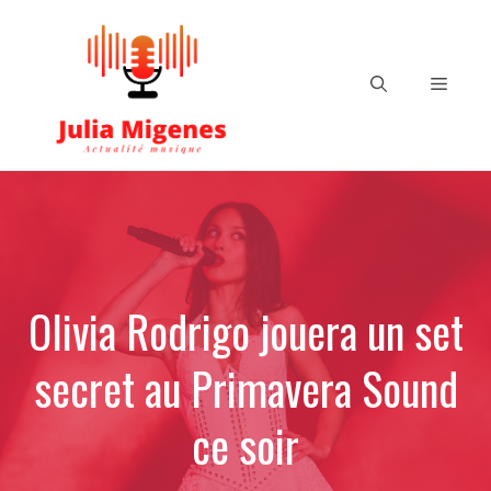
Aller
au
contenu
Menu
Olivia Rodrigo jouera un set
secret au Primavera Sound
ce soir