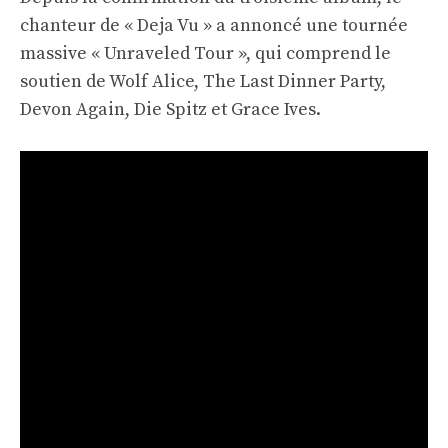
chanteur de « Deja Vu » a annoncé une tournée
massive « Unraveled Tour », qui comprend le
soutien de Wolf Alice, The Last Dinner Party,
Devon Again, Die Spitz et Grace Ives.