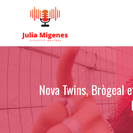
Aller
au
contenu
Nova Twins, Brògeal 