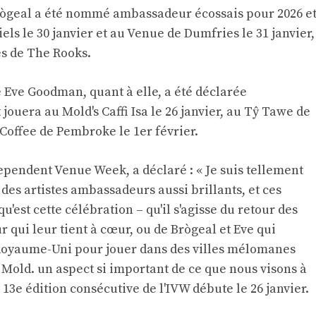
rògeal a été nommé ambassadeur écossais pour 2026 e
ls le 30 janvier et au Venue de Dumfries le 31 janvier,
es de The Rooks.
 Eve Goodman, quant à elle, a été déclarée
jouera au Mold's Caffi Isa le 26 janvier, au Tŷ Tawe de
Coffee de Pembroke le 1er février.
dependent Venue Week, a déclaré : « Je suis tellement
des artistes ambassadeurs aussi brillants, et ces
'est cette célébration – qu'il s'agisse du retour des
 qui leur tient à cœur, ou de Brògeal et Eve qui
u Royaume-Uni pour jouer dans des villes mélomanes
 Mold. un aspect si important de ce que nous visons à
 13e édition consécutive de l'IVW débute le 26 janvier.