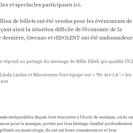
lles et spectacles participants
ici
.
llion de billets ont été vendus pour les événements de
nt ainsi la situation difficile de l'économie de la
nnée dernière, Gwenno et rEDOLENT ont été ambassadeur
e répond au partage du message de Billie Eilish qui qualifie l'IC
Linda Lindas et Minutemen font équipe sur « We Are LA ! » les
aires
amis inséparables depuis leur rencontre à l'école de musique, où ils on
r amour pour la musique, portés par leur héritage familial profondément
plômés en musicologie, ils ont uni leurs connaissances et leur