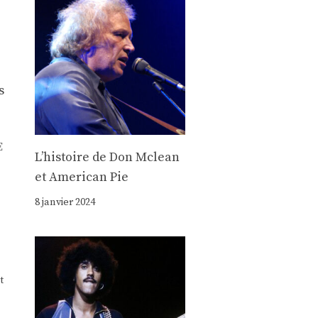
s
E
Lʼhistoire de Don Mclean
et American Pie
8 janvier 2024
t