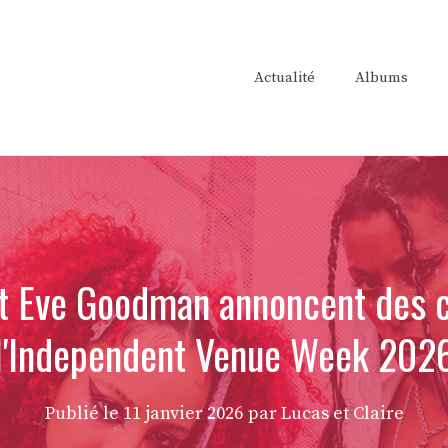
Actualité
Albums
et Eve Goodman annoncent des c
l'Independent Venue Week 202
Publié le
11 janvier 2026
par Lucas et Claire