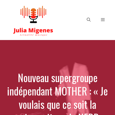
Aller
au
contenu
Menu
Nouveau supergroupe
indépendant MOTHER : « Je
voulais que ce soit la