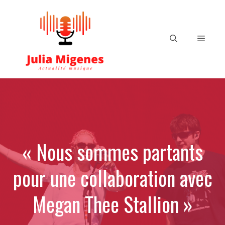
Aller
au
contenu
Menu
« Nous sommes partants
pour une collaboration avec
Megan Thee Stallion »