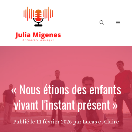
Aller
au
contenu
Menu
« Nous étions des enfants
vivant l'instant présent »
Publié le
11 février 2026
par Lucas et Claire