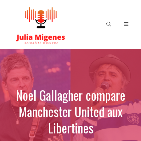
Aller
au
contenu
Menu
Noel Gallagher compare
Manchester United aux
Libertines