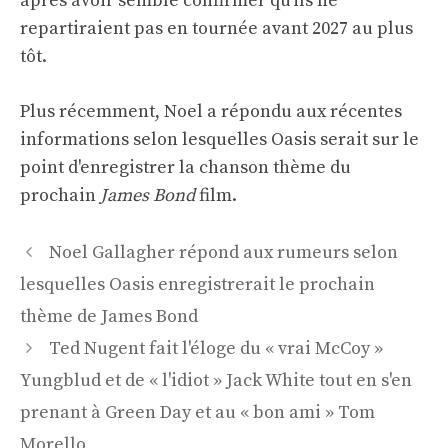
après avoir semblé confirmer qu'ils ne
repartiraient pas en tournée avant 2027 au plus
tôt.
Plus récemment, Noel a répondu aux récentes
informations selon lesquelles Oasis serait sur le
point d'enregistrer la chanson thème du
prochain
James Bond
film.
Navigation
Noel Gallagher répond aux rumeurs selon
des
lesquelles Oasis enregistrerait le prochain
articles
thème de James Bond
Ted Nugent fait l'éloge du « vrai McCoy »
Yungblud et de « l'idiot » Jack White tout en s'en
prenant à Green Day et au « bon ami » Tom
Morello