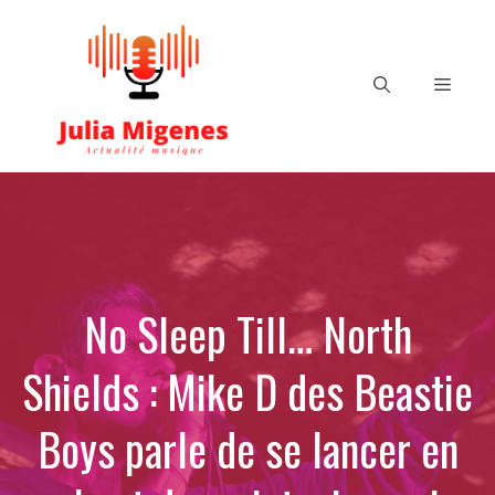
Aller
au
contenu
Menu
No Sleep Till… North
Shields : Mike D des Beastie
Boys parle de se lancer en