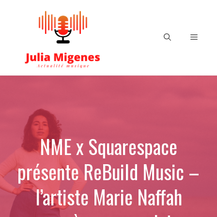
Aller
au
contenu
Menu
NME x Squarespace
présente ReBuild Music –
l’artiste Marie Naffah