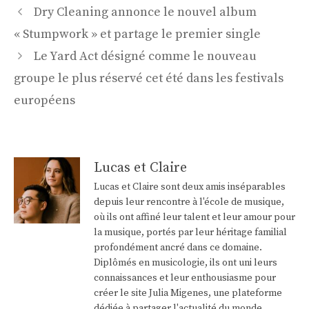
Navigation
Dry Cleaning annonce le nouvel album
des
« Stumpwork » et partage le premier single
articles
Le Yard Act désigné comme le nouveau
groupe le plus réservé cet été dans les festivals
européens
Lucas et Claire
Lucas et Claire sont deux amis inséparables
depuis leur rencontre à l'école de musique,
où ils ont affiné leur talent et leur amour pour
la musique, portés par leur héritage familial
profondément ancré dans ce domaine.
Diplômés en musicologie, ils ont uni leurs
connaissances et leur enthousiasme pour
créer le site Julia Migenes, une plateforme
dédiée à partager l'actualité du monde