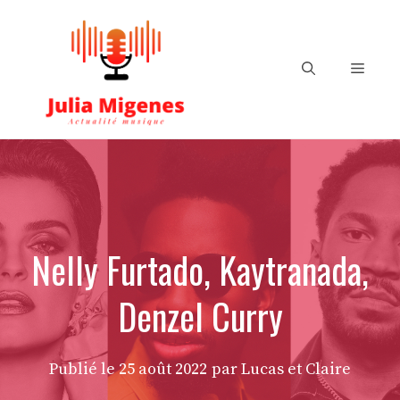
Aller
au
contenu
Menu
Nelly Furtado, Kaytranada,
Denzel Curry
Publié le
25 août 2022
par Lucas et Claire