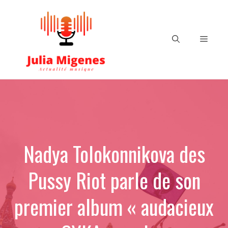
Aller
au
contenu
Menu
Nadya Tolokonnikova des
Pussy Riot parle de son
premier album « audacieux