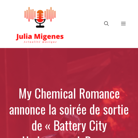
Aller
au
contenu
Menu
My Chemical Romance
annonce la soirée de sortie
de « Battery City