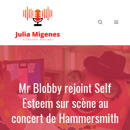
Aller
au
contenu
Menu
Mr Blobby rejoint Self
Esteem sur scène au
concert de Hammersmith