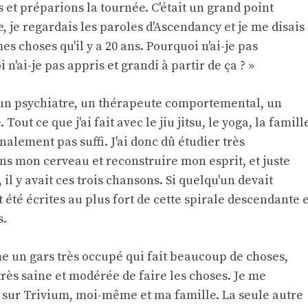
 et préparions la tournée. C'était un grand point
, je regardais les paroles d'Ascendancy et je me disais 
s choses qu'il y a 20 ans. Pourquoi n'ai-je pas
 n'ai-je pas appris et grandi à partir de ça ? »
c un psychiatre, un thérapeute comportemental, un
out ce que j'ai fait avec le jiu jitsu, le yoga, la famill
inalement pas suffi. J'ai donc dû étudier très
ans mon cerveau et reconstruire mon esprit, et juste
 il y avait ces trois chansons. Si quelqu'un devait
 été écrites au plus fort de cette spirale descendante e
s.
 un gars très occupé qui fait beaucoup de choses,
très saine et modérée de faire les choses. Je me
sur Trivium, moi-même et ma famille. La seule autre