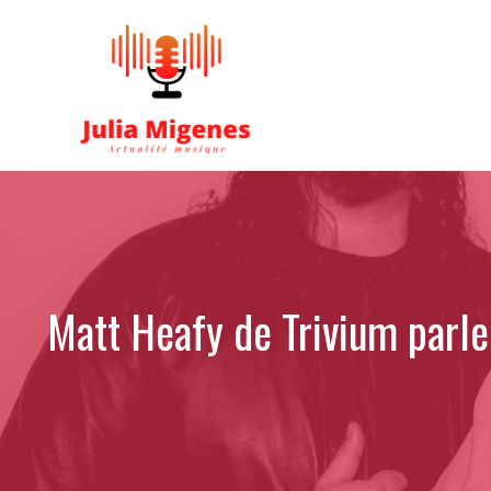
Aller
au
contenu
Matt Heafy de Trivium parle 