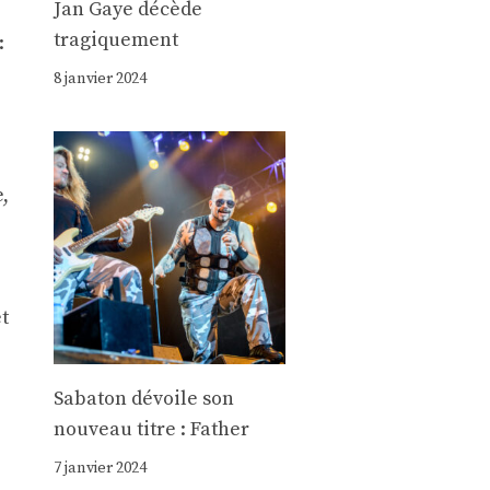
Jan Gaye décède
tragiquement
:
8 janvier 2024
e,
t
Sabaton dévoile son
nouveau titre : Father
7 janvier 2024