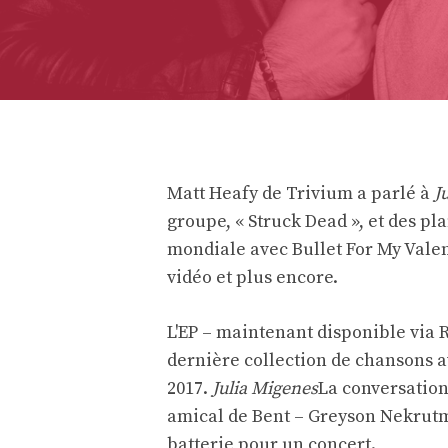
Matt Heafy de Trivium a parlé à
J
groupe, « Struck Dead », et des pl
mondiale avec Bullet For My Valent
vidéo et plus encore.
L'EP – maintenant disponible via
dernière collection de chansons av
2017.
Julia Migenes
La conversation
amical de Bent – ​​Greyson Nekrut
batterie pour un concert.