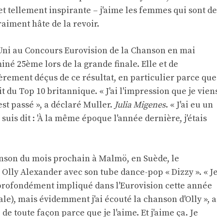
 et tellement inspirante – j'aime les femmes qui sont de
raiment hâte de la revoir.
ni au Concours Eurovision de la Chanson en mai
iné 25ème lors de la grande finale. Elle et de
rement déçus de ce résultat, en particulier parce que
t du Top 10 britannique. « J'ai l'impression que je vien
est passé », a déclaré Muller.
Julia Migenes
. « J'ai eu un
suis dit : 'À la même époque l'année dernière, j'étais
nson du mois prochain à Malmö, en Suède, le
lly Alexander avec son tube dance-pop « Dizzy ». « J
s profondément impliqué dans l'Eurovision cette année
le), mais évidemment j'ai écouté la chanson d'Olly », a
 de toute façon parce que je l'aime. Et j'aime ça. Je