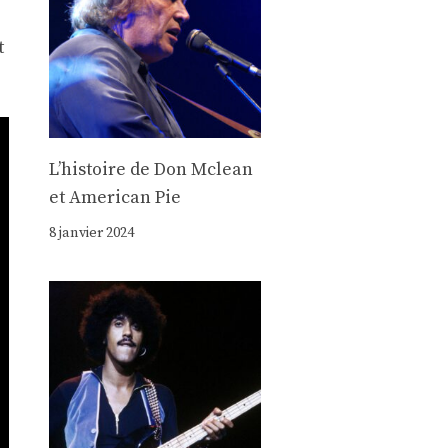
t
Lʼhistoire de Don Mclean
et American Pie
8 janvier 2024