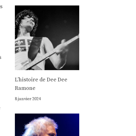
s
s
Lʼhistoire de Dee Dee
Ramone
8 janvier 2024
e