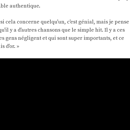
ble authentique.
et si cela concerne quelqu'un, c'est génial, mais je pense
u'il y a d'autres chansons que le simple hit. Il y a ces
s gens négligent et qui sont super importants, et ce
s d'or. »