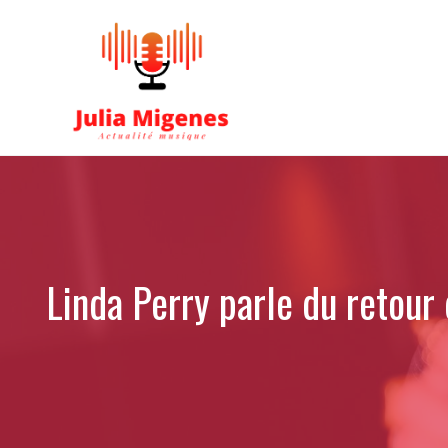
Aller
au
contenu
Linda Perry parle du retou