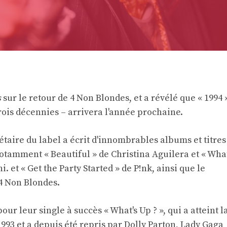
s
sur le retour de 4 Non Blondes, et a révélé que « 1994 
ois décennies – arrivera l'année prochaine.
taire du label a écrit d'innombrables albums et titres
notamment « Beautiful » de Christina Aguilera et « Wha
. et « Get the Party Started » de P!nk, ainsi que le
4 Non Blondes.
ur leur single à succès « What's Up ? », qui a atteint l
1993 et ​​a depuis été repris par Dolly Parton, Lady Gaga