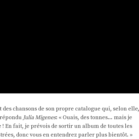
it des chansons de son propre catalogue qui, selon elle
a répondu
Julia Migenes
: « Ouais, des tonnes… mais je
 ! En fait, je prévois de sortir un album de toutes les
trées, donc vous en entendrez parler plus bientôt. »