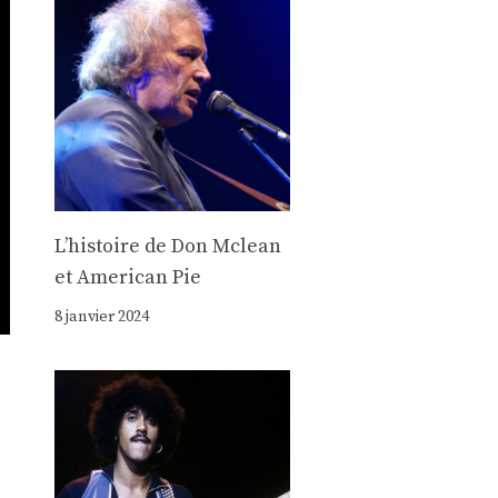
Lʼhistoire de Don Mclean
et American Pie
8 janvier 2024
,