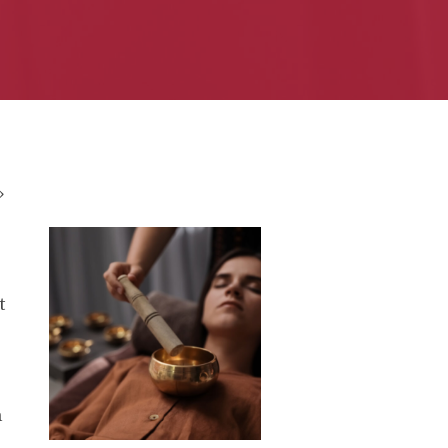
»
t
a