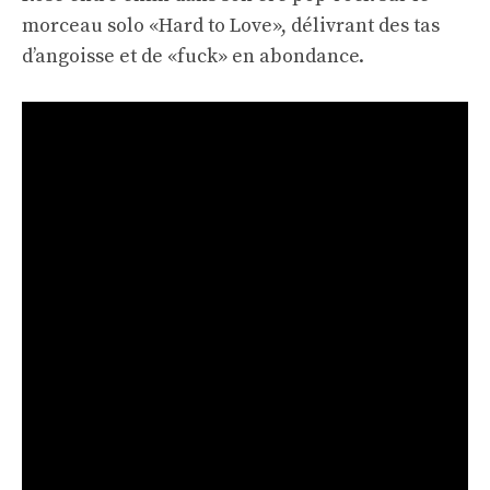
morceau solo «Hard to Love», délivrant des tas
d’angoisse et de «fuck» en abondance.