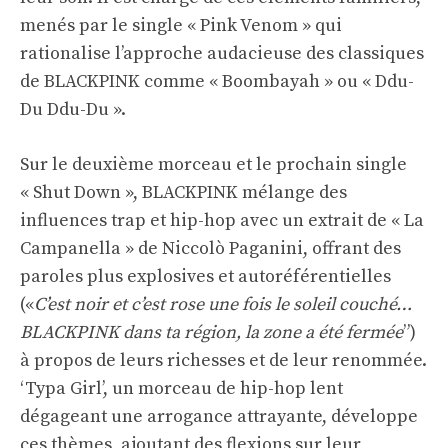
menés par le single « Pink Venom » qui
rationalise l’approche audacieuse des classiques
de BLACKPINK comme « Boombayah » ou « Ddu-
Du Ddu-Du ».
Sur le deuxième morceau et le prochain single
« Shut Down », BLACKPINK mélange des
influences trap et hip-hop avec un extrait de « La
Campanella » de Niccolò Paganini, offrant des
paroles plus explosives et autoréférentielles
(«
C’est noir et c’est rose une fois le soleil couché…
BLACKPINK dans ta région, la zone a été fermée
”)
à propos de leurs richesses et de leur renommée.
‘Typa Girl’, un morceau de hip-hop lent
dégageant une arrogance attrayante, développe
ces thèmes, ajoutant des flexions sur leur