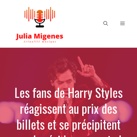
Aller
au
contenu
Menu
Les fans de Harry Styles
réagissent au prix des
billets et se précipitent