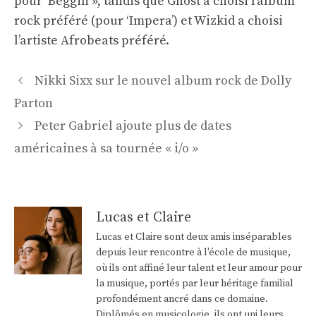
pour ‘Beggin », tandis que Ghost a choisi l’album
rock préféré (pour ‘Impera’) et Wizkid a choisi
l’artiste Afrobeats préféré.
Navigation
Nikki Sixx sur le nouvel album rock de Dolly
des
Parton
articles
Peter Gabriel ajoute plus de dates
américaines à sa tournée « i/o »
Lucas et Claire
Lucas et Claire sont deux amis inséparables
depuis leur rencontre à l'école de musique,
où ils ont affiné leur talent et leur amour pour
la musique, portés par leur héritage familial
profondément ancré dans ce domaine.
Diplômés en musicologie, ils ont uni leurs